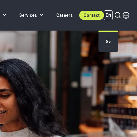
En
s
Services
Careers
Contact
Sv
En (active)