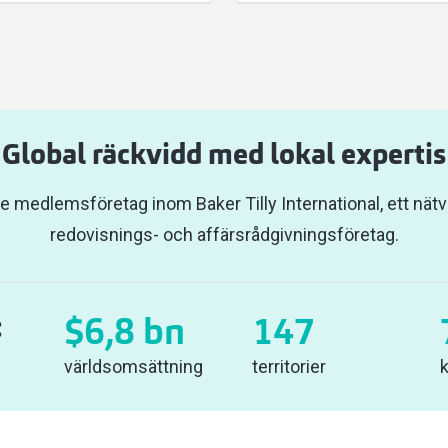
Global räckvidd med lokal expertis
nde medlemsföretag inom Baker Tilly International, ett nä
redovisnings- och affärsrådgivningsföretag.
:
$
6,8
bn
147
världsomsättning
territorier