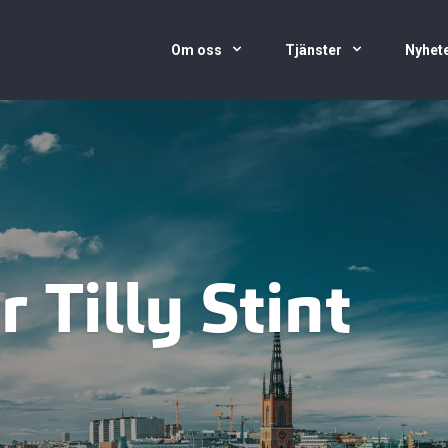
Om oss
Tjänster
Nyhete
r Tilly Stint