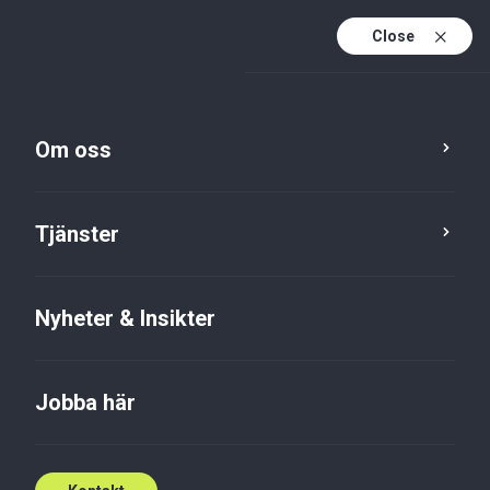
Close
Sv
Sv (active)
En
Om oss
Tjänster
Nyheter & Insikter
Tjänster
Jobba här